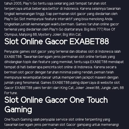
tahun 2005, Play'n Go tentu saja sekarang jadi tempat taruhan slot
terpercaya untuk beberapa bettor di Indonesia. Karena selainnya tawarkan
tingkat kemenangan tinggi, tiap permainan slot gacor yang diedarkan oleh
Play'n Go Slot mempunyai feature interaktif yang bisa menolong Anda
tingkatkan jumlah kemenangan waktu bermain. Games taruhan online gacor
terkenal yang diedarkan oleh Play'n Go diantaranya: Big Win 777, Rise Of
Olympus, Mahjong 88, Mystery Joker, Big Win Cat.
Slot Online Gacor EXABET88
Penyuplai games slot gacor yang terkenal dan dibahas slot di Indonesia ialah
EXABET88. Tawarkan beragam jenis permainan slot online terbaik yang
dihidangkan topik dan feature yang memikat, tentu saja EXABET88 mendapat
tempat di hati beberapa pencinta slot online di Indonesia. Karena secara
bermain slot gacor dengan taruhan minimal paling rendah, pemain telah
mempunyai kesempatan besar untuk memperoleh jackpot maxwin dengan
jumlah yang fenomenal. Games EXABET88 paling dipercaya di website slot
Gacor EXABET88 yakni terdiri dari King Cat, Joker Jewel 88, Jungle Jam, 88
Fortune.
Slot Online Gacor One Touch
Gaming
OneTouch Gaming ialah penyuplai service slot online terpenting yang
tawarkan beragam jenis permainan slot Gacor gampang untuk memenangi