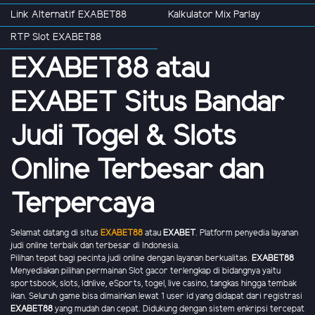
Link Alternatif EXABET88
Kalkulator Mix Parlay
RTP Slot EXABET88
EXABET88 atau
EXABET Situs Bandar
Judi Togel & Slots
Online Terbesar dan
Terpercaya
Selamat datang di situs
EXABET88
atau
EXABET
. Platform penyedia layanan
judi online terbaik dan terbesar di Indonesia.
Pilihan tepat bagi pecinta judi online dengan layanan berkualitas.
EXABET88
Menyediakan pilihan permainan Slot gacor terlengkap di bidangnya yaitu
sportsbook, slots, Idnlive, eSports, togel, live casino, tangkas hingga tembak
ikan. Seluruh game bisa dimainkan lewat 1 user id yang didapat dari registrasi
EXABET88
yang mudah dan cepat. Didukung dengan sistem enkripsi tercepat