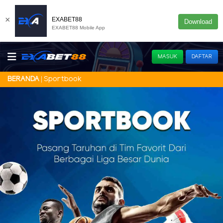
×
EXABET88
Download
EXABET88 Mobile App
MASUK
DAFTAR
Sportbook
BERANDA