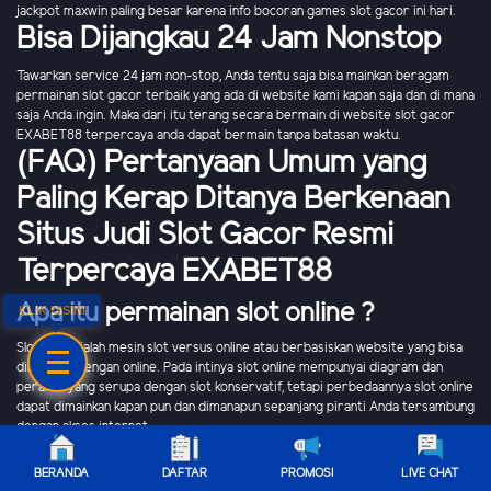
jackpot maxwin paling besar karena info bocoran games slot gacor ini hari.
Bisa Dijangkau 24 Jam Nonstop
Tawarkan service 24 jam non-stop, Anda tentu saja bisa mainkan beragam
permainan slot gacor terbaik yang ada di website kami kapan saja dan di mana
saja Anda ingin. Maka dari itu terang secara bermain di website slot gacor
EXABET88 terpercaya anda dapat bermain tanpa batasan waktu.
(FAQ) Pertanyaan Umum yang
Paling Kerap Ditanya Berkenaan
Situs Judi Slot Gacor Resmi
Terpercaya EXABET88
Apa itu permainan slot online ?
KLIK DISINI
Slot online ialah mesin slot versus online atau berbasiskan website yang bisa
dimainkan dengan online. Pada intinya slot online mempunyai diagram dan
peranan yang serupa dengan slot konservatif, tetapi perbedaannya slot online
dapat dimainkan kapan pun dan dimanapun sepanjang piranti Anda tersambung
dengan akses internet.
Apakah yang dimaksud RTP di dalam
BERANDA
DAFTAR
PROMOSI
LIVE CHAT
permainan slot ?