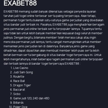
EXABET88
EXABET88 memang sudah banyak dikenal luas sebagai penyedia layanan
taruhan judi togel online terbesar serta paling terpercaya. Akan tetapi,
permainan togel tentu bukanlah satu-satunya game perjudian yang disediakan
situs bandar judi terbaik ini. Pasalnya, EXABET88 juga menghadirkan beragam
jenis permainan jud online terbaik serta terpopuler lainnya. Tujuannya tentu
saja tidak lain untuk lebih banyak memberikan kepuasan bagi seluruh member
judinya. Dengan begitu, bilamana member telah merasa cukup atau ingin
mencoba permainan judi lainnya, tentu sangat memungkinkan untuk member
memainkan jenis perjudian lain di dalamnya. Banyaknya jenis game yang
dihadirkan, dapat dipastikan akan membuat member lebih puas serta lebih
betah bermain serta bergabung di situs bandar togel terpercaya ini. Untuk
lebih mengetahuinya, inilah beberapa ragam permainan judi online terpopuler
dan terbaik lainnya di bandar togel terpercaya EXABET88 :
Live Casino
Judi Sam Gong
Roulette
Race Ball
Dragon Tiger
Baccarat
Sicbo
Game judi 12D, 24D dan 48D
Billiards
Poker Dice