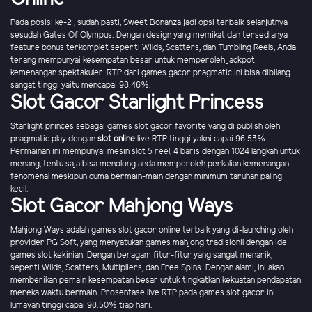
Pada posisi ke-2 , sudah pasti, Sweet Bonanza jadi opsi terbaik selanjutnya
sesudah Gates Of Olympus. Dengan design yang memikat dan tersedianya
feature bonus terkomplet seperti Wilds, Scatters, dan Tumbling Reels, Anda
terang mempunyai kesempatan besar untuk memperoleh jackpot
kemenangan spektakuler. RTP dari games gacor pragmatic ini bisa dibilang
sangat tinggi yaitu mencapai 98.46%.
Slot Gacor Starlight Princess
Starlight princes sebagai games slot gacor favorite yang di publish oleh
pragmatic play dengan
slot online
live RTP tinggi yakni capai 96.53%.
Permainan ini mempunyai mesin slot 5 reel, 4 baris dengan 1024 langkah untuk
menang, tentu saja bisa menolong anda memperoleh perkalian kemenangan
fenomenal meskipun cuma bermain-main dengan minimum taruhan paling
kecil.
Slot Gacor Mahjong Ways
Mahjong Ways adalah games slot gacor online terbaik yang di-launching oleh
provider PG Soft, yang menyatukan games mahjong tradisionil dengan ide
games slot kekinian. Dengan beragam fitur-fitur yang sangat menarik,
seperti Wilds, Scatters, Multipliers, dan Free Spins. Dengan alami, ini akan
memberikan pemain kesempatan besar untuk tingkatkan kekuatan pendapatan
mereka waktu bermain. Prosentase live RTP pada games slot gacor ini
lumayan tinggi capai 98.50% tiap hari.