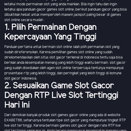
ketahui mode permainan slot yang anda mainkan. Bila ingin tahu dan ingin
ketahui apa panduan gacor games slot online, berikut panduan gacor yang bisa
dibuktikan hebat untuk memperoleh maxwin jackpot paling besar di games
slot online secara mudah :
1. Pilih Permainan Dengan
Kepercayaan Yang Tinggi
Panduan pertama untuk bermain slot online ialah pilih permainan slot yang
sudah direferensikan. Karena pemilihan games slot online yang sudah
direkomendasikan oleh situs slot gacor terkenal di Indonesia tentu saja bisa
berikan anda kesempatan menang yang lebih tinggi waktu bermain. slot gacor
yang sudah disediakan oleh agen slot online terpercaya tentunya mempunyai
prosentase rtp yang lebih tinggi, dan peringkat yang lebih tinggi di komune
slot gacor indonesia.
2. Sesuaikan Game Slot Gacor
Dengan RTP Live Slot Tertinggi
Hari Ini
Dari demikian banyak produk slot games gacor online yang ada di website
EXABET88, seharusnya tentukan tipe slot gacor yang mempunyai tingkat RTP
live slot tertinggi. Karena bermain games slot gacor dengan rate RTP live
slot tertinggi sekarang ini, Anda terang mempunyai kesempatan menang yang