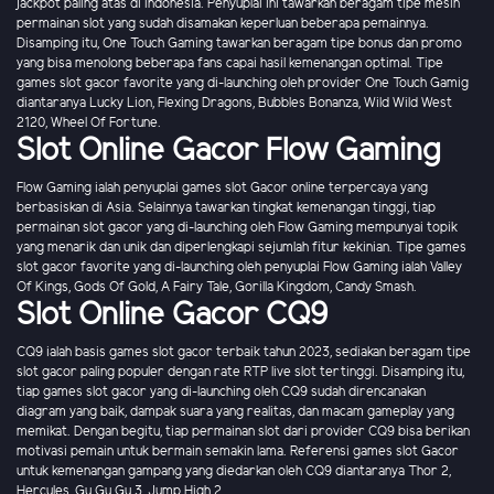
jackpot paling atas di Indonesia. Penyuplai ini tawarkan beragam tipe mesin
permainan slot yang sudah disamakan keperluan beberapa pemainnya.
Disamping itu, One Touch Gaming tawarkan beragam tipe bonus dan promo
yang bisa menolong beberapa fans capai hasil kemenangan optimal. Tipe
games slot gacor favorite yang di-launching oleh provider One Touch Gamig
diantaranya Lucky Lion, Flexing Dragons, Bubbles Bonanza, Wild Wild West
2120, Wheel Of Fortune.
Slot Online Gacor Flow Gaming
Flow Gaming ialah penyuplai games slot Gacor online terpercaya yang
berbasiskan di Asia. Selainnya tawarkan tingkat kemenangan tinggi, tiap
permainan slot gacor yang di-launching oleh Flow Gaming mempunyai topik
yang menarik dan unik dan diperlengkapi sejumlah fitur kekinian. Tipe games
slot gacor favorite yang di-launching oleh penyuplai Flow Gaming ialah Valley
Of Kings, Gods Of Gold, A Fairy Tale, Gorilla Kingdom, Candy Smash.
Slot Online Gacor CQ9
CQ9 ialah basis games slot gacor terbaik tahun 2023, sediakan beragam tipe
slot gacor paling populer dengan rate RTP live slot tertinggi. Disamping itu,
tiap games slot gacor yang di-launching oleh CQ9 sudah direncanakan
diagram yang baik, dampak suara yang realitas, dan macam gameplay yang
memikat. Dengan begitu, tiap permainan slot dari provider CQ9 bisa berikan
motivasi pemain untuk bermain semakin lama. Referensi games slot Gacor
untuk kemenangan gampang yang diedarkan oleh CQ9 diantaranya Thor 2,
Hercules, Gu Gu Gu 3, Jump High 2.