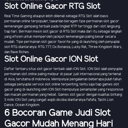
Slot Online Gacor RTG Slot
Real Time Gaming ataupun lebih dikenali sebagai RTG Slot ialah basis
permainan online terpopuler, tawarkan beragam tipe permainan slot gacor
kemenangan gampang terbaik pada tingkat RTP tertinggi dari slot langsung
tiap hari. Bermain mesin slot gacor di RTG Slot maka dari itu sebagai langkah
yang efisien untuk memperoleh jackpot kemenangan paling besar secara
mudah. Tipe permainan slot gacor favorite yang di-launching oleh penyuplai
slot RTG diantaranya: RTG 777, Ox Bonanza, Lucky Rat, Three Kingdom Wars,
dan Rave Riches.
Slot Online Gacor ION Slot
Daftar terbaru situs slot gacor terbaik ialah ION Slot. ION Slot ialah penyuplai
permainan slot online paling melipur di pasar judi internasional yang terkenal
di Asia, terutama di Indonesia. Mempunyai pengalaman beberapa puluh tahun
sebagai penyuplai service slot online terpenting, tentu saja tiap games slot
gacor yang di-launching oleh ION Slot mempunyai penampilan yang responsive
dan macam permainan yang hebat. Games slot gacor dengan kualitas bintang
5 milik ION Slot yang sangat wajib dicoba diantaranya Fafafa, Taichi Lion
Dance, Ocean Kingdom.
6 Bocoran Game Judi Slot
Gacor Mudah Menang Hari