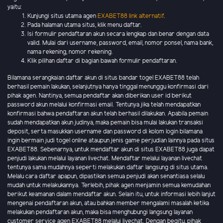
yaitu:
Kunjungi situs utama agen
EXABET88 link alternatif
.
Pada halaman utama situs, klik menu daftar.
Isi formulir pendaftaran akun secara lengkap dan benar dengan data
valid. Mulai dari username, password, email, nomor ponsel, nama bank,
nama rekening, nomor rekening.
Klik pilihan daftar di bagian bawah formulir pendaftaran.
Bilamana serangkaian daftar akun di situs bandar togel EXABET88 telah
berhasil pemain lakukan, selanjutnya hanya tinggal menunggu konfirmasi dari
pihak agen. Nantinya, semua pendaftar akan diberikan user id berikut
password akun melalui konfirmasi email. Tentunya jika telah mendapatkan
konfirmasi bahwa pendaftaran akun telah berhasil dilakukan. Apabila pemain
sudah mendapatkan akun judinya, maka pemain bisa mulai lakukan transaksi
deposit, serta masukkan username dan password di kolom login bilamana
ingin bermain judi togel online ataupun jenis game perjudian lainnya pada situs
EXABET88. Sebenarnya, untuk mendaftar akun di situs EXABET88 juga dapat
penjudi lakukan melalui layanan livechat. Mendaftar melalui layanan livechat
tentunya sama mudahnya seperti melakukan daftar langsung di situs utama.
Melalu cara daftar apapun, dipastikan semua penjudi akan senantiasa selalu
mudah untuk melakukannya. Terlebih, pihak agen menjamin semua kemudahan
berikut keamanan dalam mendaftar akun. Selain itu, untuk informasi lebih lanjut
mengenai pendaftaran akun, atau bahkan member mengalami masalah ketika
melakukan pendaftaran akun, maka bisa menghubungi langsung layanan
customer service agen EXABET88 melalui livechat. Dengan begitu, pihak