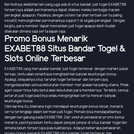
Berikutnya, kelebihan lain yang juga ada di situs bandar judi togel EXABET88
terpercaya adalah permainannya dapat diakses melalui berbagai macam
perangkat apappun. Pasalnya, dengan sistem taruhan terbaik serta paling
inovatif, memungkinkan permainannya support di segala perangkat. Dengan
begitu, para member dapat memainkan judi togel apapun lebih mudah
dilakukan dimana saja serta kapan saja.
Promo Bonus Menarik
EXABET88 Situs Bandar Togel &
Slots Online Terbesar
EXABET88 yang merupakan bandar judi togel terbesar dengan market pasar
terluas, tentu akan senantiasa menghadirkan banyak keuntungan bonus.
Apalagi, selayaknya situs taruhan togel terbesar dan terpercaya,
mengedepankan semua kebutuhan member merupakan hal paling utama. Pihak
agen sepertinya tahu betul akan kebutuhan para membernya. Terlebih, semua
petaruh judi togel pastinya selalu menginginkan serta mencari banyak
keuntungan bonus.
Oleh karena itu, bilamana ingin mendapat keuntungan bonus besar, menarik
serta terlengkap dalam bermain judi togel. Pemain bisa mendapatkannya
dengan bergabung pada EXABET88. Dari seluruh penawaran promo bonus
menarik, pastinya belum tentu dapat penjudi jumpai di situs bandar togel lain
dimana belum terpercaya pula kualitasnya. Adapun beberapa penawaran
promo bonus menarik EXABET88 situs bandar togel terbesar dan