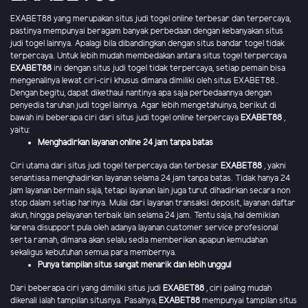
EXABET88 yang merupakan situs judi togel online terbesar dan terpercaya,
pastinya mempunyai beragam banyak perbedaan dengan kebanyakan situs
judi togel lainnya. Apalagi bila dibandingkan dengan situs bandar togel tidak
terpercaya. Untuk lebih mudah membedakan antara situs togel terpercaya
EXABET88
ini dengan situs judi togel tidak terpercaya, setiap pemain bisa
mengenalinya lewat ciri-ciri khusus dimana dimiliki oleh situs EXABET88..
Dengan begitu, dapat dikethaui nantinya apa saja perbedaannya dengan
penyedia taruhan judi togel lainnya. Agar lebih mengetahuinya, berikut di
bawah ini beberapa ciri dari situs judi togel online terpercaya
EXABET88
,
yaitu:
Menghadirkan layanan online 24 jam tanpa batas
Ciri utama dari situs judi togel terpercaya dan terbesar
EXABET88
, yakni
senantiasa menghadirkan layanan selama 24 jam tanpa batas. Tidak hanya 24
jam layanan bermain saja, tetapi layanan lain juga turut dihadirkan secara non
stop dalam setiap harinya. Mulai dari layanan transaksi deposit, layanan daftar
akun, hingga pelayanan terbaik lain selama 24 jam. Tentu saja, hal demikian
karena disupport pula oleh adanya layanan customer service profesional
serta ramah, dimana akan selalu sedia memberikan apapun kemudahan
sekaligus kebutuhan semua para membernya.
Punya tampilan situs sangat menarik dan lebih unggul
Dari beberapa ciri yang dimiliki situs judi
EXABET88
, ciri paling mudah
dikenali ialah tampilan situsnya. Pasalnya,
EXABET88
mempunyai tampilan situs